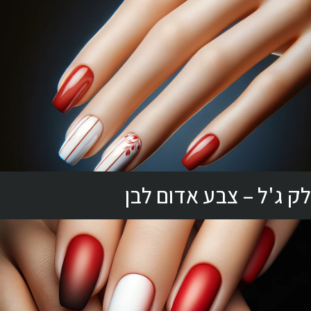
לק ג'ל – צבע אדום לבן