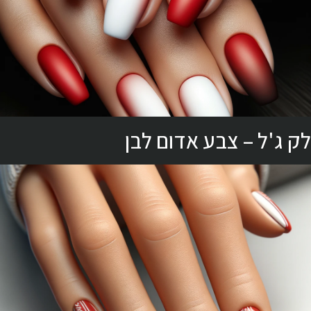
לק ג'ל – צבע אדום לבן